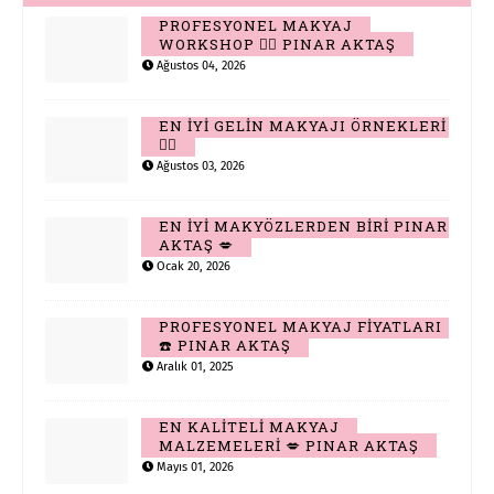
PROFESYONEL MAKYAJ
WORKSHOP 👆🏻 PINAR AKTAŞ
Ağustos 04, 2026
EN İYİ GELİN MAKYAJI ÖRNEKLERİ
👆🏻
Ağustos 03, 2026
EN İYİ MAKYÖZLERDEN BİRİ PINAR
AKTAŞ 💋
Ocak 20, 2026
PROFESYONEL MAKYAJ FİYATLARI
☎️ PINAR AKTAŞ
Aralık 01, 2025
EN KALİTELİ MAKYAJ
MALZEMELERİ 💋 PINAR AKTAŞ
Mayıs 01, 2026