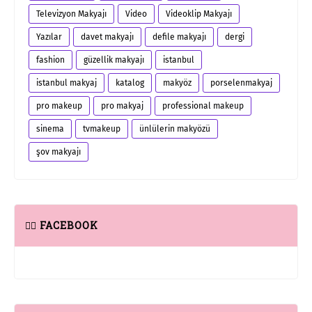
Televizyon Makyajı
Video
Videoklip Makyajı
Yazılar
davet makyajı
defile makyajı
dergi
fashion
güzellik makyajı
istanbul
istanbul makyaj
katalog
makyöz
porselenmakyaj
pro makeup
pro makyaj
professional makeup
sinema
tvmakeup
ünlülerin makyözü
şov makyajı
👆🏻 FACEBOOK