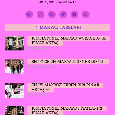
AKTAŞ ☎: 0554 744 54 17
💄 MAKYAJ TARZLARI
PROFESYONEL MAKYAJ WORKSHOP 👆🏻
PINAR AKTAŞ
Ağustos 04, 2026
EN İYİ GELİN MAKYAJI ÖRNEKLERİ 👆🏻
Ağustos 03, 2026
EN İYİ MAKYÖZLERDEN BİRİ PINAR
AKTAŞ 💋
Ocak 20, 2026
PROFESYONEL MAKYAJ FİYATLARI ☎️
PINAR AKTAŞ