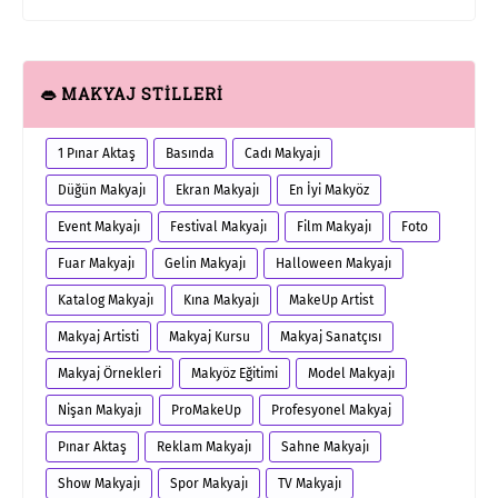
👄 MAKYAJ STİLLERİ
1 Pınar Aktaş
Basında
Cadı Makyajı
Düğün Makyajı
Ekran Makyajı
En İyi Makyöz
Event Makyajı
Festival Makyajı
Film Makyajı
Foto
Fuar Makyajı
Gelin Makyajı
Halloween Makyajı
Katalog Makyajı
Kına Makyajı
MakeUp Artist
Makyaj Artisti
Makyaj Kursu
Makyaj Sanatçısı
Makyaj Örnekleri
Makyöz Eğitimi
Model Makyajı
Nişan Makyajı
ProMakeUp
Profesyonel Makyaj
Pınar Aktaş
Reklam Makyajı
Sahne Makyajı
Show Makyajı
Spor Makyajı
TV Makyajı