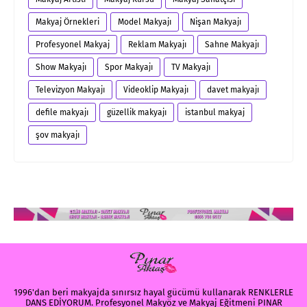
Makyaj Örnekleri
Model Makyajı
Nişan Makyajı
Profesyonel Makyaj
Reklam Makyajı
Sahne Makyajı
Show Makyajı
Spor Makyajı
TV Makyajı
Televizyon Makyajı
Videoklip Makyajı
davet makyajı
defile makyajı
güzellik makyajı
istanbul makyaj
şov makyajı
1996'dan beri makyajda sınırsız hayal gücümü kullanarak RENKLERLE
DANS EDİYORUM. Profesyonel Makyöz ve Makyaj Eğitmeni PINAR