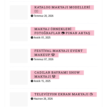
KATALOG MAKYAJI MODELLERİ
👆🏻
Temmuz 20, 2026
MAKYAJ ÖRNEKLERİ
FOTOĞRAFLAR 📷 PINAR AKTAŞ
Aralık 01, 2025
FESTİVAL MAKYAJI EVENT
MAKEUP 🤡
Temmuz 07, 2026
CADILAR BAYRAMI SHOW
MAKYAJI 🤡
Aralık 15, 2025
TELEVİZYON EKRAN MAKYAJI 📺
Haziran 28, 2026