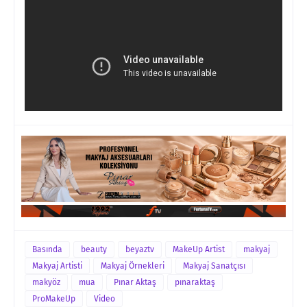
Basında
beauty
beyaztv
MakeUp Artist
makyaj
Makyaj Artisti
Makyaj Örnekleri
Makyaj Sanatçısı
makyöz
mua
Pınar Aktaş
pınaraktaş
ProMakeUp
Video